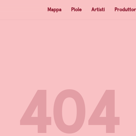
Mappa
Piole
Artisti
Produttor
404