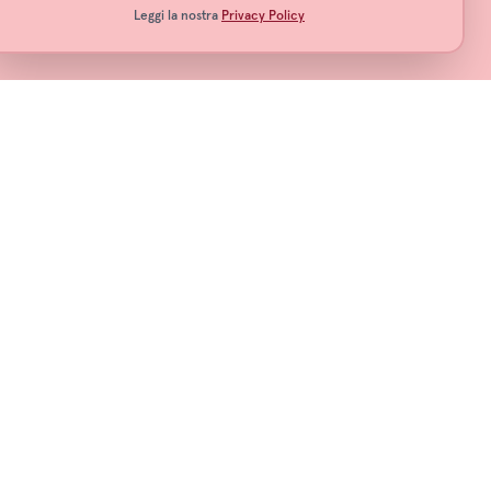
Leggi la nostra
Privacy Policy
Seguici
info@notterossabarbera.it
Privacy Policy
Cookie Policy
Termini e Condizioni